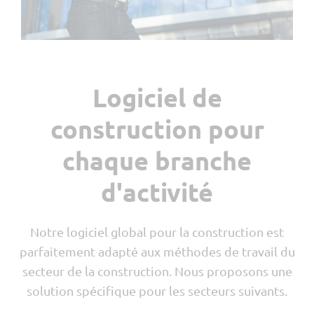
Planification des ressources
Rapport hebdomadaire
Localisation par GPS
Devis
Logiciel de
Contrôle des visas
MIS
construction pour
myQR-Scan
chaque branche
d'activité
Notre logiciel global pour la construction est
parfaitement adapté aux méthodes de travail du
secteur de la construction. Nous proposons une
solution spécifique pour les secteurs suivants.