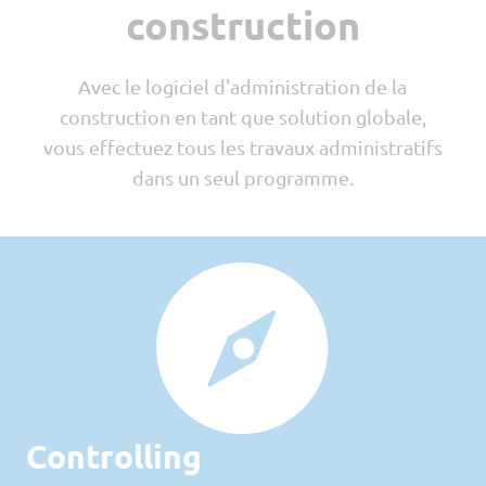
construction
En 
Avec le logiciel d'administration de la
construction en tant que solution globale,
co
c
U
vous effectuez tous les travaux administratifs
de 
c
dans un seul programme.
b
De
en 
c
co
Controlling