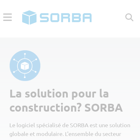
HELP CENTER
CONTACT
Menü
Nos clients
La solution pour la
Petites entreprises <10 👷
Branches
construction? SORBA
Moyennes entreprises 10-50 👷
Gros œuvre
Logiciel
Grandes entreprises >50 👷
Le logiciel spécialisé de SORBA est une solution
Horticulture
Créateurs d'entreprise
Solution globale
À propos
globale et modulaire. L'ensemble du secteur
Peintres & plâtriers