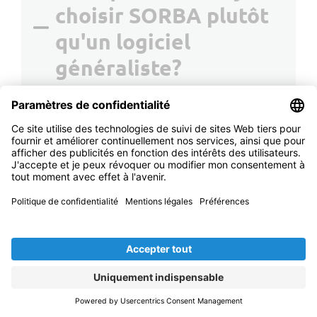
choisir SORBA plutôt
qu'un logiciel
généraliste?
Parce que SORBA est plus qu'un
logiciel, c'est la numérisation au service
de la prosperité de votre entreprise!
Spécialement conçu pour le domaine
du bâtiment, notre logiciel tient
compte des exigences uniques et des
particularités du secteur de la
construction, comme par exemple les
calculs spécifiques à la branche ou
l'interface SIA451, ce qui permet
d'obtenir des processus plus efficaces