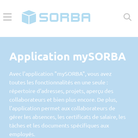
HELP CENTER
CONTACT
Application mySORBA
Menü
Avec l'application "mySORBA", vous avez
toutes les fonctionnalités en une seule :
Nos clients
répertoire d'adresses, projets, aperçu des
Petites entreprises <10 👷
collaborateurs et bien plus encore. De plus,
Branches
l'application permet aux collaborateurs de
Moyennes entreprises 10-50 👷
Gros œuvre
Logiciel
gérer les absences, les certificats de salaire, les
Grandes entreprises >50 👷
Horticulture
tâches et les documents spécifiques aux
Créateurs d'entreprise
Solution globale
À propos
Peintres & plâtriers
employés.