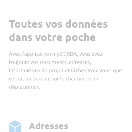
Planification des ressources
Rapport hebdomadaire
Toutes vos données
Localisation par GPS
Devis
dans votre poche
Contrôle des visas
MIS
Avec l'application mySORBA, vous avez
myQR-Scan
toujours vos documents, adresses,
informations de projet et tâches avec vous, que
ce soit au bureau, sur le chantier ou en
déplacement.
Adresses