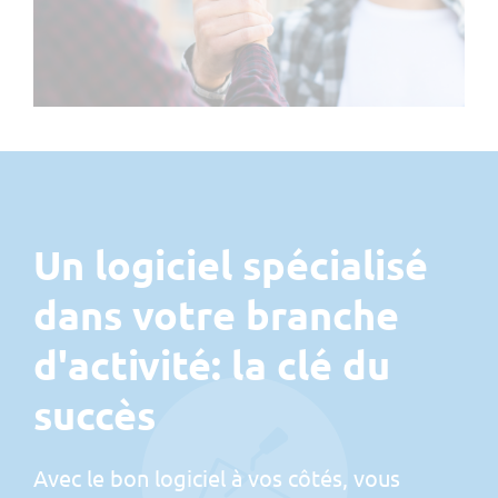
Planification des ressources
Rapport hebdomadaire
Localisation par GPS
Devis
Contrôle des visas
MIS
myQR-Scan
Un logiciel spécialisé
dans votre branche
d'activité: la clé du
succès
Avec le bon logiciel à vos côtés, vous