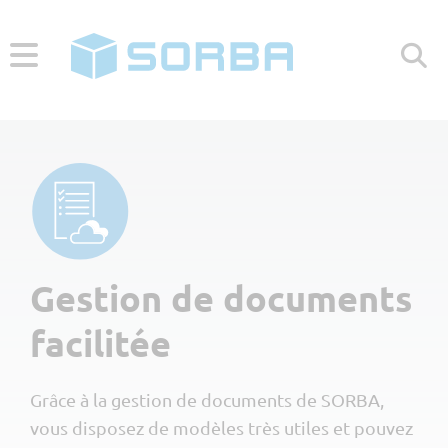
HELP CENTER
CONTACT
Menü
Nos clients
Gestion de documents
Petites entreprises <10 👷
Branches
facilitée
Moyennes entreprises 10-50 👷
Gros œuvre
Logiciel
Grandes entreprises >50 👷
Grâce à la gestion de documents de SORBA,
Horticulture
Créateurs d'entreprise
Solution globale
À propos
vous disposez de modèles très utiles et pouvez
Peintres & plâtriers