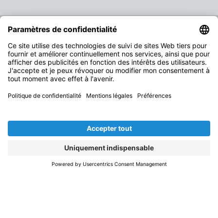
TEAMVIEWER
HELP CENTER
PORTAIL CLIENTÈLE
CONTACT
Nos clients
Impressum
Branches
Déclaration de
confidentialité
Logiciel
Conditions générales
À propos
S'abonner à la
Formations
newsletter
Prix
Gérer mon abonnement