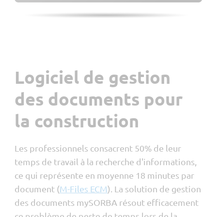
Planification des ressources
Rapport hebdomadaire
Localisation par GPS
Devis
Contrôle des visas
Logiciel de gestion
MIS
myQR-Scan
des documents pour
la construction
Les professionnels consacrent 50% de leur
temps de travail à la recherche d'informations,
ce qui représente en moyenne 18 minutes par
document (
M-Files ECM
). La solution de gestion
des documents mySORBA résout efficacement
ce problème de perte de temps lors de la