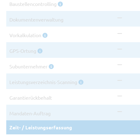
Baustellencontrolling
Nicht 
Dokumentenverwaltung
Nicht 
Vorkalkulation
Nicht 
GPS-Ortung
Nicht 
Subunternehmer
Nicht 
Leistungsverzeichnis-Scanning
Nicht 
Garantierückbehalt
Nicht 
Mandaten-Auftrag
Zeit- / Leistungserfassung