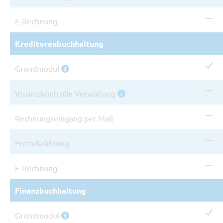
Ni
E-Rechnung
Kreditorenbuchhaltung
In
Grundmodul
Ni
Visumskontrolle Verwaltung
Ni
Rechnungseingang per Mail
Ni
Fremdwährung
Ni
E-Rechnung
Finanzbuchhaltung
In
Grundmodul