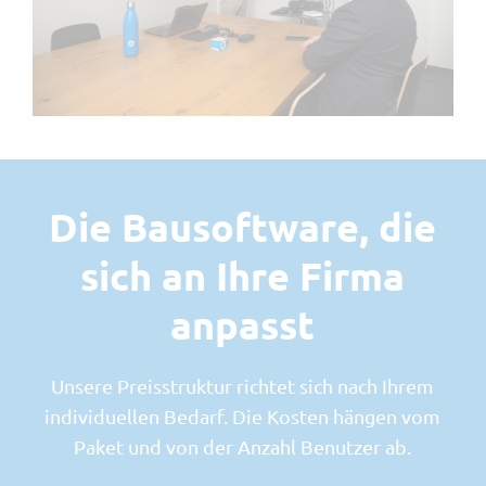
Werkstatt
Ressourcenplanung
DMS
Wochenrapport
Tracker
Devis
Visumskontrolle
Die Bausoftware, die
MIS
sich an Ihre Firma
myQR-Scan
Lieferschein
anpasst
Unsere Preisstruktur richtet sich nach Ihrem
individuellen Bedarf. Die Kosten hängen vom
Paket und von der Anzahl Benutzer ab.