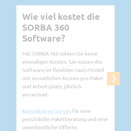
Wie viel kostet die
We
SORBA 360
st
Software?
Ve
Mit SORBA 360 zahlen Sie keine
Sie 
einmaligen Kosten. Sie nutzen die
dem
- S
Software im flexiblen SaaS-Modell
mit monatlichen Kosten pro Paket
Offe
und Arbeitsplatz, jährlich
Tage
- S
verrechnet.
(Deb
Kontaktieren Sie uns
für eine
Fina
- B
persönliche Paketberatung und eine
unverbindliche Offerte.
(opt