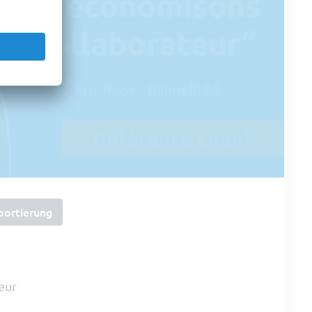
portierung
eur