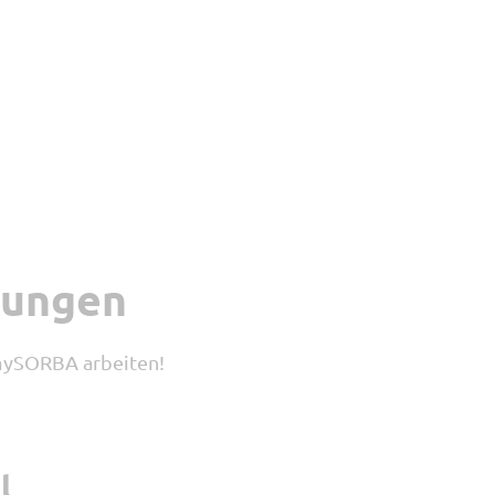
rungen
 mySORBA arbeiten!
l