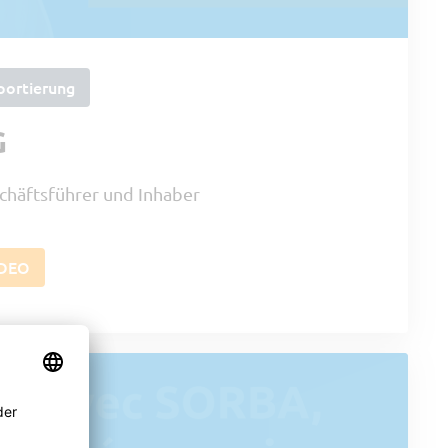
portierung
G
chäftsführer und Inhaber
IDEO