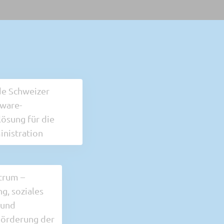
e Schweizer
ware-
ösung für die
nistration
trum –
g, soziales
 und
 Förderung der