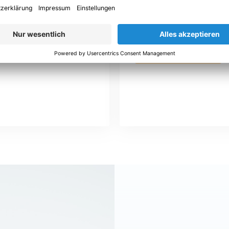
Entdecke, welche Pers
verschiedenen Abteil
eting und
ZUM SORBA TEAM
eremöglichkeiten.