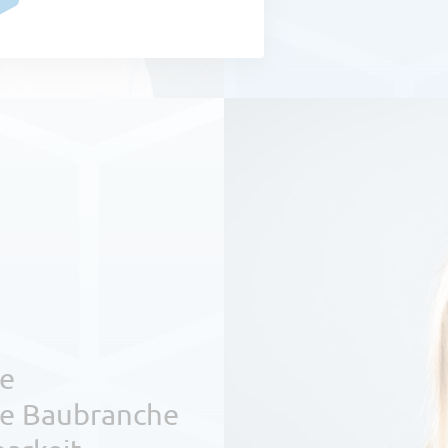
ie
ie Baubranche