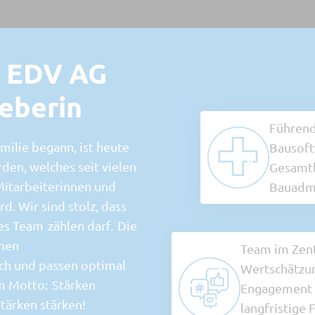
 EDV AG
geberin
Führend
milie begann, ist heute
Bausoft
den, welches seit vielen
Gesamtl
Mitarbeiterinnen und
Bauadmi
d. Wir sind stolz, dass
es Team zählen darf. Die
enen
Team im Zen
ch und passen optimal
Wertschätzun
m Motto: Stärken
Engagement
ärken stärken!
langfristige