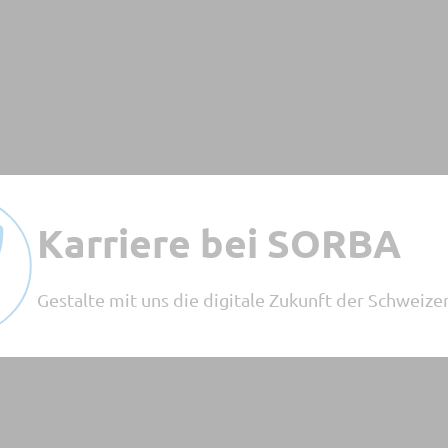
tt-Administration
 einreichen
Visumskontrolle
Hauswartung
Abrechnung Regie
erwaltung
Lohnbuchhaltung
Abrechnung ARGE
Finanzbuchhaltung
Gerüstbau-Abrechn
nmanagement
Kostenrechnung
Subunternehmer
tung
Anlagenbuchhaltun
BIM
Intercompany-Verre
Pflanzliste
Karriere bei SORBA
Gestalte mit uns die digitale Zukunft der Schweize