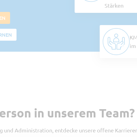
Stärken
EN
RNEN
KM
im
Person in unserem Team?
ng und Administration, entdecke unsere offene Karriere