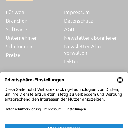
Für wen
Impressum
Branchen
Datenschutz
Software
AGB
Unternehmen
Newsletter abonnieren
Schulungen
Newsletter Abo
verwalten
Preise
Fakten
Blog
© 2026 SORBA EDV AG