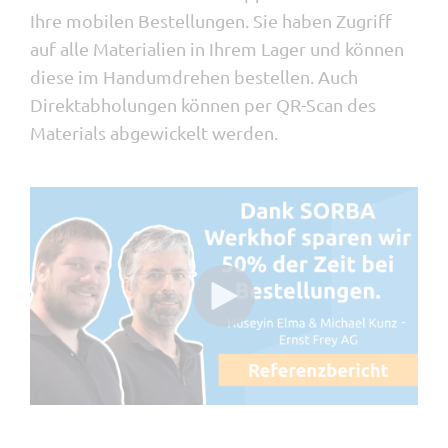
Ihre mobilen Bestellungen. Sie haben Zugriff
Werkstatt
auf alle Materialien in Ihrem Lager und können
Ressourcenplanung
diese im Handumdrehen bestellen. Auch
DMS
Direktabholungen können per QR-Scan des
Wochenrapport
Materials abgewickelt werden.
Tracker
Devis
Visumskontrolle
MIS
myQR-Scan
Lieferschein