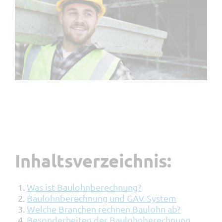
Werkstatt
Ressourcenplanung
DMS
Wochenrapport
Tracker
Devis
Visumskontrolle
MIS
myQR-Scan
Lieferschein
Inhaltsverzeichnis:
Was ist Baulohnberechnung?
Baulohnberechnung und GAV-System
Welche Branchen rechnen Baulohn ab?
Besonderheiten der Baulohnberechnung