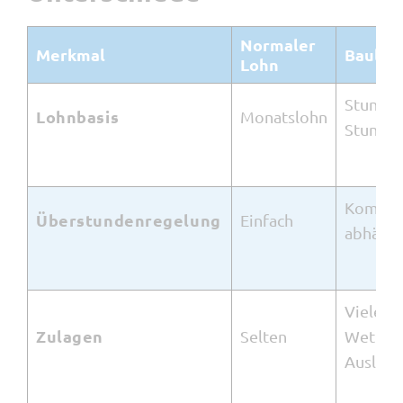
Normaler
Merkmal
Bauloh
Lohn
Stunden
Lohnbasis
Monatslohn
Stunde
Komple
Überstundenregelung
Einfach
abhängi
Viele (
Zulagen
Selten
Wetter,
Auslösu