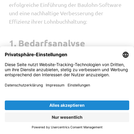
erfolgreiche Einführung der Baulohn-Software
und eine nachhaltige Verbesserung der
Effizienz ihrer Lohnbuchhaltung:
1. Bedarfsanalyse
durchführen
Analysieren Sie den aktuellen Lohnprozess
in Ihrem Unternehmen – von der
Stundenrapportierung über die
Zuschlagsberechnung bis zur fertigen
Lohnabrechnung. Identifizieren Sie
Schwachstellen, Engpässe und
Herausforderungen.
Befragen Sie Mitarbeitende aus
Lohnbuchhaltung, HR und Bauführung, um
ihre Perspektiven und Erfahrungen zu