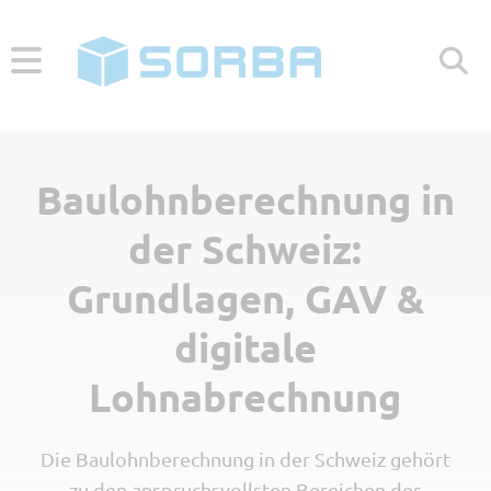
HELP CENTER
KONTAKT
Baulohnberechnung in
Menü
der Schweiz:
Grundlagen, GAV &
Für wen
digitale
Kleine Unternehmen <10 👷
Branchen
Mittlere Unternehmen 10-50 👷
Lohnabrechnung
Bauhauptgewerbe
Software
Grosse Unternehmen >50 👷
Gartenbau
Neugründer
Gesamtlösung
Unternehmen
Die Baulohnberechnung in der Schweiz gehört
Maler & Gipser
Studenten
Basisprogramme
zu den anspruchsvollsten Bereichen der