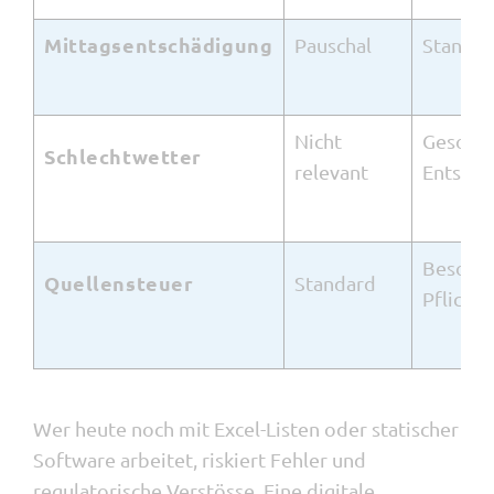
Mittagsentschädigung
Pauschal
Standor
Nicht
Gesond
Schlechtwetter
relevant
Entschä
Besond
Quellensteuer
Standard
Pflichte
Wer heute noch mit Excel-Listen oder statischer
Software arbeitet, riskiert Fehler und
regulatorische Verstösse. Eine digitale,