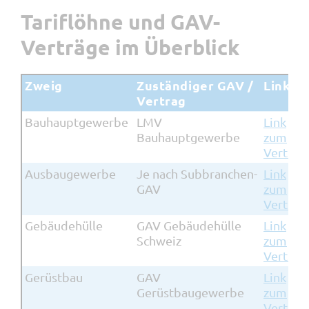
Tariflöhne und GAV-
Verträge im Überblick
Zweig
Zuständiger GAV /
Link
Vertrag
Bauhauptgewerbe
LMV
Link
Bauhauptgewerbe
zum
Vertrag
Ausbaugewerbe
Je nach Subbranchen-
Link
GAV
zum
Vertrag
Gebäudehülle
GAV Gebäudehülle
Link
Schweiz
zum
Vertrag
Gerüstbau
GAV
Link
Gerüstbaugewerbe
zum
Vertrag