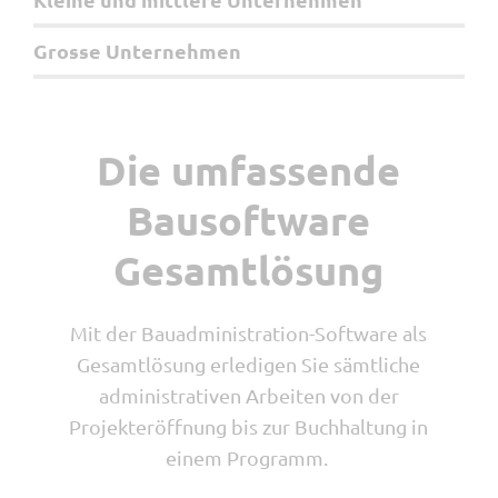
Grosse Unternehmen
Die umfassende
D
D
Bausoftware
Gesamtlösung
A
Mit der Bauadministration-Software als
F
lei
Gesamtlösung erledigen Sie sämtliche
be
Be
administrativen Arbeiten von der
Sie
s
Projekteröffnung bis zur Buchhaltung in
de
einem Programm.
umf