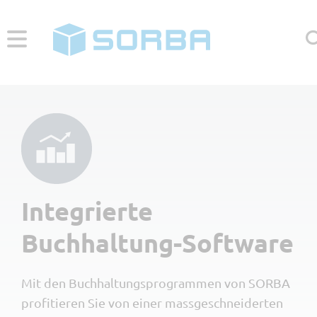
HELP CENTER
KONTAKT
Menü
Für wen
Integrierte
Kleine Unternehmen <10 👷
Branchen
Buchhaltung-Software
Mittlere Unternehmen 10-50 👷
Bauhauptgewerbe
Software
Grosse Unternehmen >50 👷
Mit den Buchhaltungsprogrammen von SORBA
Gartenbau
Neugründer
Gesamtlösung
Unternehmen
profitieren Sie von einer massgeschneiderten
Maler & Gipser