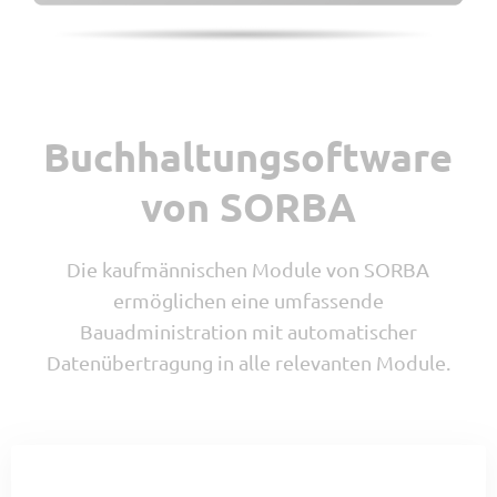
Werkstatt
Ressourcenplanung
DMS
Wochenrapport
Buchhaltungsoftware
Tracker
Devis
von SORBA
Visumskontrolle
MIS
myQR-Scan
Die kaufmännischen Module von SORBA
Lieferschein
ermöglichen eine umfassende
Bauadministration mit automatischer
Datenübertragung in alle relevanten Module.