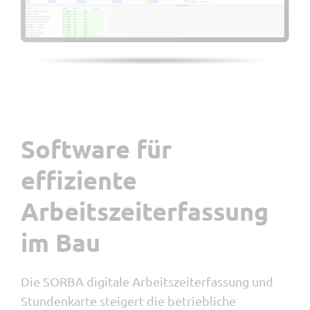
Werkstatt
Ressourcenplanung
DMS
Wochenrapport
Tracker
Devis
Visumskontrolle
Software für
MIS
myQR-Scan
effiziente
Lieferschein
Arbeitszeiterfassung
im Bau
Die SORBA digitale Arbeitszeiterfassung und
Stundenkarte steigert die betriebliche