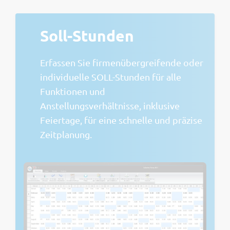
Soll-Stunden
Erfassen Sie firmenübergreifende oder
individuelle SOLL-Stunden für alle
Funktionen und
Anstellungsverhältnisse, inklusive
Feiertage, für eine schnelle und präzise
Zeitplanung.