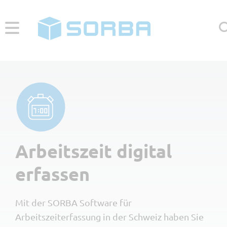
HELP CENTER
KONTAKT
Menü
Für wen
Arbeitszeit digital
Kleine Unternehmen <10 👷
Branchen
erfassen
Mittlere Unternehmen 10-50 👷
Bauhauptgewerbe
Software
Grosse Unternehmen >50 👷
Mit der SORBA Software für
Gartenbau
Neugründer
Gesamtlösung
Unternehmen
Arbeitszeiterfassung in der Schweiz haben Sie
Maler & Gipser