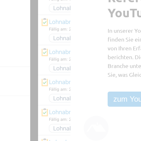
YouT
In unserer Y
finden Sie e
von Ihren Er
berichten. D
Branche unte
Sie, was Gle
zum You