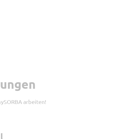
rungen
 mySORBA arbeiten!
l