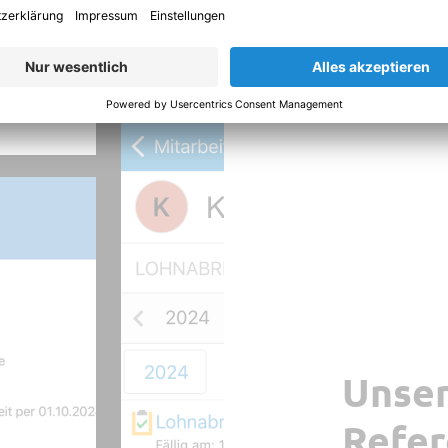
Unse
Refer