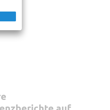
re
enzberichte auf